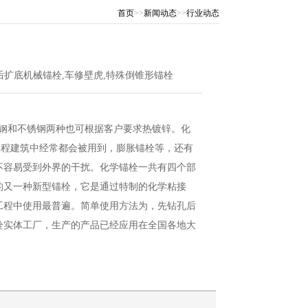
首页
>>
新闻动态
>>
行业动态
栓,后扩底机械锚栓,车修壁虎,特殊倒锥形锚栓
钢和不锈钢两种也可根据客户要求热镀锌。化
工程建筑中经常都会被用到，膨胀锚栓等，还有
不容易受到外界的干扰。化学锚栓一共有四个部
的又一种新型锚栓，它是通过特制的化学粘接
工程中使用最普遍。简单使用方法为，先钻孔后
栓实体工厂，生产的产品已经应用在全国各地大