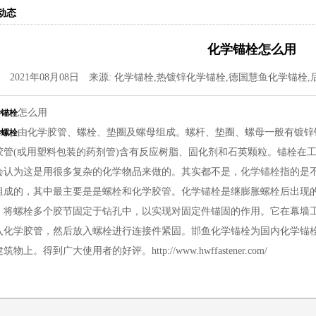
动态
化学锚栓怎么用
2021年08月08日 来源: 化学锚栓,热镀锌化学锚栓,德国慧鱼化学锚
怎么用
学锚栓
由化学胶管、螺栓、垫圈及螺母组成。螺杆、垫圈、螺母一般有镀锌
学螺栓
胶管(或用塑料包装的药剂管)含有反应树脂、固化剂和石英颗粒。锚栓在
会认为这是用很多复杂的化学物品来做的。其实都不是，化学锚栓指的是
组成的，其中最主要是是螺栓和化学胶管。化学锚栓是继膨胀螺栓后出现
，将螺栓多个胶节固定于钻孔中，以实现对固定件锚固的作用。它在幕墙
入化学胶管，然后放入螺栓进行连接件紧固。邯鱼化学锚栓为国内化学锚
筑物上。得到广大使用者的好评。http://www.hwffastener.com/