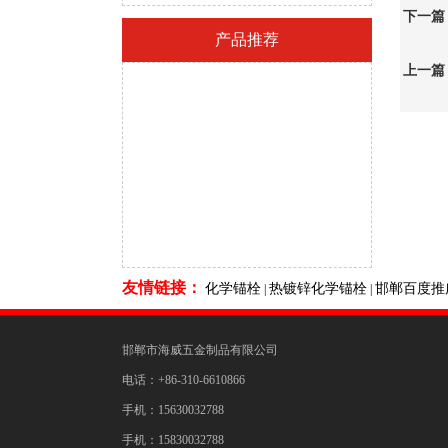
下一篇
产品推荐
上一篇
友情链接：
化学锚栓
热镀锌化学锚栓
邯郸百度推
|
|
邯郸市海威五金制品有限公司
电话：+86-310-6610866
手机：15630032788
手机
：
15830032788