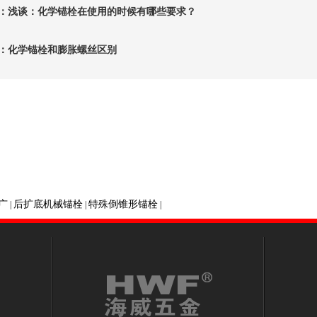
：
浅谈：化学锚栓在使用的时候有哪些要求？
：
化学锚栓和膨胀螺丝区别
广
后扩底机械锚栓
特殊倒锥形锚栓
|
|
|