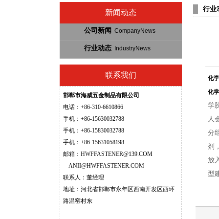
行业
新闻动态
公司新闻
CompanyNews
行业动态
IndustryNews
联系我们
化
化
邯郸市海威五金制品有限公司
学
电话：+86-310-6610866
手机：+86-
15630032788
人
手机：
+86-15830032788
分
手机：
+86-15631058198
剂
邮箱：
HWFFASTENER@139.COM
放
ANII@HWFFASTENER.COM
型建
联系人：董经理
地址：河北省邯郸市永年区西南开发区西环
路温窑村东